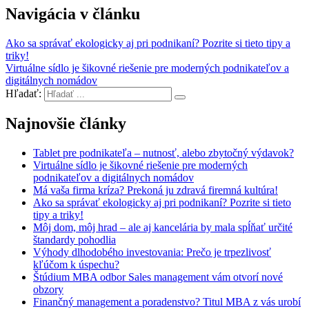
Navigácia v článku
Ako sa správať ekologicky aj pri podnikaní? Pozrite si tieto tipy a
triky!
Virtuálne sídlo je šikovné riešenie pre moderných podnikateľov a
digitálnych nomádov
Hľadať:
Najnovšie články
Tablet pre podnikateľa – nutnosť, alebo zbytočný výdavok?
Virtuálne sídlo je šikovné riešenie pre moderných
podnikateľov a digitálnych nomádov
Má vaša firma kríza? Prekoná ju zdravá firemná kultúra!
Ako sa správať ekologicky aj pri podnikaní? Pozrite si tieto
tipy a triky!
Môj dom, môj hrad – ale aj kancelária by mala spĺňať určité
štandardy pohodlia
Výhody dlhodobého investovania: Prečo je trpezlivosť
kľúčom k úspechu?
Štúdium MBA odbor Sales management vám otvorí nové
obzory
Finančný management a poradenstvo? Titul MBA z vás urobí