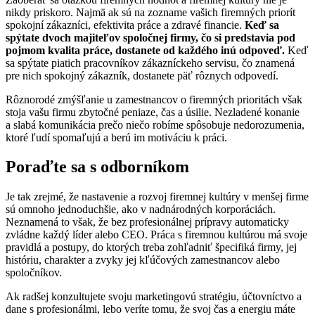
nikdy priskoro. Najmä ak sú na zozname vašich firemných priorít
spokojní zákazníci, efektivita práce a zdravé financie.
Keď sa
spýtate dvoch majiteľov spoločnej firmy, čo si predstavia pod
pojmom kvalita práce, dostanete od každého inú odpoveď.
Keď
sa spýtate piatich pracovníkov zákazníckeho servisu, čo znamená
pre nich spokojný zákazník, dostanete päť rôznych odpovedí.
Rôznorodé zmýšľanie u zamestnancov o firemných prioritách však
stoja vašu firmu zbytočné peniaze, čas a úsilie. Nezladené konanie
a slabá komunikácia prečo niečo robíme spôsobuje nedorozumenia,
ktoré ľudí spomaľujú a berú im motiváciu k práci.
Poraďte sa s odborníkom
Je tak zrejmé, že nastavenie a rozvoj firemnej kultúry v menšej firme
sú omnoho jednoduchšie, ako v nadnárodných korporáciách.
Neznamená to však, že bez profesionálnej prípravy automaticky
zvládne každý líder alebo CEO. Práca s firemnou kultúrou má svoje
pravidlá a postupy, do ktorých treba zohľadniť špecifiká firmy, jej
históriu, charakter a zvyky jej kľúčových zamestnancov alebo
spoločníkov.
Ak radšej konzultujete svoju marketingovú stratégiu, účtovníctvo a
dane s profesionálmi, lebo veríte tomu, že svoj čas a energiu máte