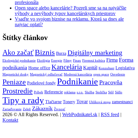
profesionála
Open space alebo kancelárie? Pozreli sme sa na najväčšie
výhody a nevýhody typov kancelárskych priestorov
Vsaďte vo svojom biznise na reklamu. Ktorá sa dnes ale
najviac oplatí?
Štítky článkov
Biznis
Ako začať
Digitálny marketing
Burza
Forma
Firma
Ekologické podnikanie
Ekológia
Energie
Filmy
Finax
Firemná kultúra
Kancelária
podnikania
Kapitál
Home office
Legislatíva
Konzultant
Magnetické dosky
Magnetický odlučovač
Moderná kancelária
open space
Osvetlenie
Podnikanie
Peniaze
Pracovňa
Podielové fondy
Prostredie
Referencie
Príbeh
reklama
s.r.o.
Služba
Stolička
Stôl
Sídlo
Tipy a rady
Tovar
Tlačiarne
Tonery
zamestnanci
Uhlíková stopa
Zákazník
Zariaďovanie
Zeleň
Živnosť
2026 © All Rights Reserved. |
WebPodnikatel.sk
|
RSS feed
|
Kontakt