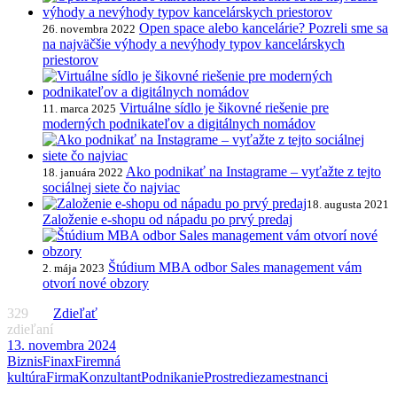
Open space alebo kancelárie? Pozreli sme sa
26. novembra 2022
na najväčšie výhody a nevýhody typov kancelárskych
priestorov
Virtuálne sídlo je šikovné riešenie pre
11. marca 2025
moderných podnikateľov a digitálnych nomádov
Ako podnikať na Instagrame – vyťažte z tejto
18. januára 2022
sociálnej siete čo najviac
18. augusta 2021
Založenie e-shopu od nápadu po prvý predaj
Štúdium MBA odbor Sales management vám
2. mája 2023
otvorí nové obzory
329
Zdieľať
zdieľaní
13. novembra 2024
Biznis
Finax
Firemná
kultúra
Firma
Konzultant
Podnikanie
Prostredie
zamestnanci