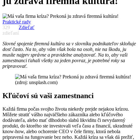
ju zdravá firemná kultúra!
Praktické rady
329
Zdieľať
zdieľaní
Slovné spojenie firemná kultúra sa v slovníku podnikateľov skloňuje
dosť často. Na to, aby vám však bola na osoh, nie na škodu, ju
musíte najprv správne a pravidelne analyzovať. Na to, aby vaši
zamestnanci ťahali všetky za jeden povraz, je potrebné roky sa
pripravovať.
(zdroj: unsplash.com)
Kľúčoví sú vaši zamestnanci
Každá firma počas svojho života niekedy prejde nejakou krízou.
Môžete stratiť vášho najväčšieho zákazníka alebo kľúčového
dodávateľa, alebo mať dlhodobo slabú likviditu či nevydarený
produkt, do ktorého ste investovali veľa času a financií, ukradnuté
know-how, alebo ochorenie CEO v čele firmy, ktorá nebola
pripravená na fungovanie bez neho. Každá kríza sa však dá prežiť,