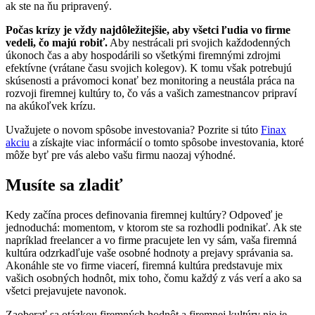
ak ste na ňu pripravený.
Počas krízy je vždy najdôležitejšie, aby všetci ľudia vo firme
vedeli, čo majú robiť.
Aby nestrácali pri svojich každodenných
úkonoch čas a aby hospodárili so všetkými firemnými zdrojmi
efektívne (vrátane času svojich kolegov). K tomu však potrebujú
skúsenosti a právomoci konať bez monitoring a neustála práca na
rozvoji firemnej kultúry to, čo vás a vašich zamestnancov pripraví
na akúkoľvek krízu.
Uvažujete o novom spôsobe investovania? Pozrite si túto
Finax
akciu
a získajte viac informácií o tomto spôsobe investovania, ktoré
môže byť pre vás alebo vašu firmu naozaj výhodné.
Musíte sa zladiť
Kedy začína proces definovania firemnej kultúry? Odpoveď je
jednoduchá: momentom, v ktorom ste sa rozhodli podnikať. Ak ste
napríklad freelancer a vo firme pracujete len vy sám, vaša firemná
kultúra odzrkadľuje vaše osobné hodnoty a prejavy správania sa.
Akonáhle ste vo firme viacerí, firemná kultúra predstavuje mix
vašich osobných hodnôt, mix toho, čomu každý z vás verí a ako sa
všetci prejavujete navonok.
Zaoberať sa otázkou firemných hodnôt a firemnej kultúry nie je