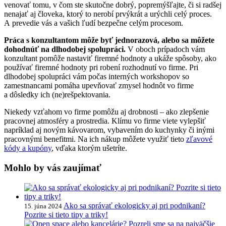
venovať tomu, v čom ste skutočne dobrý, popremýšľajte, či si radšej
nenajať aj človeka, ktorý to nerobí prvýkrát a urýchli celý proces.
A prevedie vás a vašich ľudí bezpečne celým procesom.
Práca s konzultantom môže byť jednorazová, alebo sa môžete
dohodnúť na dlhodobej spolupráci.
V oboch prípadoch vám
konzultant pomôže nastaviť firemné hodnoty a ukáže spôsoby, ako
používať firemné hodnoty pri robení rozhodnutí vo firme. Pri
dlhodobej spolupráci vám počas interných workshopov so
zamestnancami pomáha upevňovať zmysel hodnôt vo firme
a dôsledky ich (ne)rešpektovania.
Niekedy vzťahom vo firme pomôžu aj drobnosti – ako zlepšenie
pracovnej atmosféry a prostredia. Klímu vo firme viete vylepšiť
napríklad aj novým kávovarom, vybavením do kuchynky či inými
pracovnými benefitmi. Na ich nákup môžete využiť tieto
zľavové
kódy a kupóny
, vďaka ktorým ušetríte.
Mohlo by vás zaujímať
Ako sa správať ekologicky aj pri podnikaní?
15. júna 2024
Pozrite si tieto tipy a triky!