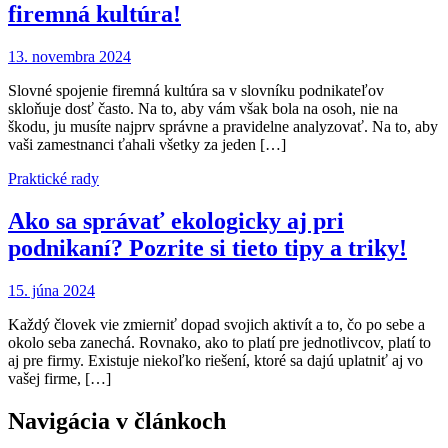
firemná kultúra!
13. novembra 2024
Slovné spojenie firemná kultúra sa v slovníku podnikateľov
skloňuje dosť často. Na to, aby vám však bola na osoh, nie na
škodu, ju musíte najprv správne a pravidelne analyzovať. Na to, aby
vaši zamestnanci ťahali všetky za jeden […]
Praktické rady
Ako sa správať ekologicky aj pri
podnikaní? Pozrite si tieto tipy a triky!
15. júna 2024
Každý človek vie zmierniť dopad svojich aktivít a to, čo po sebe a
okolo seba zanechá. Rovnako, ako to platí pre jednotlivcov, platí to
aj pre firmy. Existuje niekoľko riešení, ktoré sa dajú uplatniť aj vo
vašej firme, […]
Navigácia v článkoch