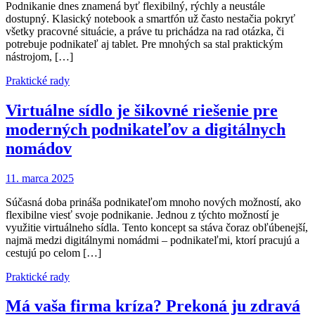
Podnikanie dnes znamená byť flexibilný, rýchly a neustále
dostupný. Klasický notebook a smartfón už často nestačia pokryť
všetky pracovné situácie, a práve tu prichádza na rad otázka, či
potrebuje podnikateľ aj tablet. Pre mnohých sa stal praktickým
nástrojom, […]
Praktické rady
Virtuálne sídlo je šikovné riešenie pre
moderných podnikateľov a digitálnych
nomádov
11. marca 2025
Súčasná doba prináša podnikateľom mnoho nových možností, ako
flexibilne viesť svoje podnikanie. Jednou z týchto možností je
využitie virtuálneho sídla. Tento koncept sa stáva čoraz obľúbenejší,
najmä medzi digitálnymi nomádmi – podnikateľmi, ktorí pracujú a
cestujú po celom […]
Praktické rady
Má vaša firma kríza? Prekoná ju zdravá