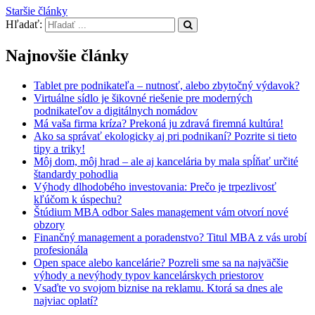
Staršie články
Hľadať:
Najnovšie články
Tablet pre podnikateľa – nutnosť, alebo zbytočný výdavok?
Virtuálne sídlo je šikovné riešenie pre moderných
podnikateľov a digitálnych nomádov
Má vaša firma kríza? Prekoná ju zdravá firemná kultúra!
Ako sa správať ekologicky aj pri podnikaní? Pozrite si tieto
tipy a triky!
Môj dom, môj hrad – ale aj kancelária by mala spĺňať určité
štandardy pohodlia
Výhody dlhodobého investovania: Prečo je trpezlivosť
kľúčom k úspechu?
Štúdium MBA odbor Sales management vám otvorí nové
obzory
Finančný management a poradenstvo? Titul MBA z vás urobí
profesionála
Open space alebo kancelárie? Pozreli sme sa na najväčšie
výhody a nevýhody typov kancelárskych priestorov
Vsaďte vo svojom biznise na reklamu. Ktorá sa dnes ale
najviac oplatí?