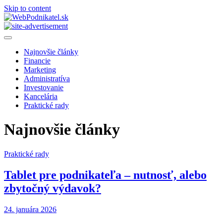
Skip to content
WebPodnikatel.sk
Magazín o podnikaní a biznise
Najnovšie články
Financie
Marketing
Administratíva
Investovanie
Kancelária
Praktické rady
Najnovšie články
Praktické rady
Tablet pre podnikateľa – nutnosť, alebo
zbytočný výdavok?
24. januára 2026